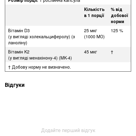
Кількість
% від
в 1 порції
добової
норми
Вітамін D3
25 мкг
125 %
(у вигляді холекальциферолу) (з
(1000 МО)
ланоліну)
Вітамін K2
45 мкг
†
(у вигляді менахінону-4) (MK-4)
† Добову норму не визначено.
Відгуки
Додайте перший відгук