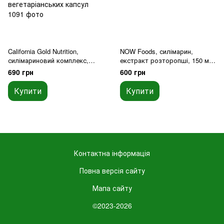
California Gold Nutrition,
NOW Foods, силімарин,
силімариновий комплекс,
екстракт розторопші, 150 мг,
екстракт розторопші,
120 вегетаріанських капсул
690 грн
600 грн
кульбаба, артишок, куркумін
Curcumin C3 Complex, імбир і
Купити
Купити
BioPerine, 120 вегетаріанських
капсул
Контактна інформація
Повна версія сайту
Мапа сайту
©2023-2026