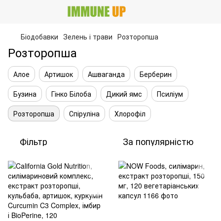
Біодобавки
Зелень і трави
Розторопша
Розторопша
Алое
Артишок
Ашваганда
Берберин
Бузина
Гінко Білоба
Дикий ямс
Псиліум
Розторопша
Спіруліна
Хлорофіл
Фільтр
За популярністю