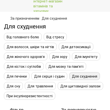
За призначенням
Для схуднення
Для схуднення
Від головного болю
Від стресу
Для волосся, шкіри та нігтів
Для детоксикації
Для жіночого здоров'я
Для зору
Для імунітету
Для кісток і суглобів
Для мозку та пам'яті
Для печінки
Для серця і судин
Для схуднення
Для сну
Для травлення
Для щитовидної залози
При інсулінорезистентності
Фільтр
За популярністю