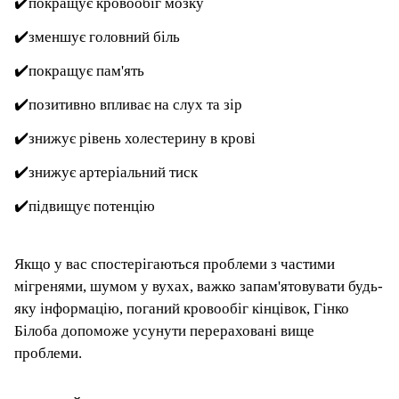
✔
️покращує кровообіг мозку
✔
️зменшує головний біль
✔
️покращує пам'ять
✔
️позитивно впливає на слух та зір
✔
️знижує рівень холестерину в крові
✔
️знижує артеріальний тиск
✔
️підвищує потенцію
Якщо у вас спостерігаються проблеми з частими
мігренями, шумом у вухах, важко запам'ятовувати будь-
яку інформацію, поганий кровообіг кінцівок, Гінко
Білоба допоможе усунути перераховані вище
проблеми.