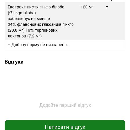
Екстракт листя гінкго білоба
120 мг
†
(Ginkgo biloba)
забезпечує не менше
24% флавонових глікозидів гінкго
(28,8 мг) і 6% терпенових
лактонов (7,2 мг)
† Добову норму не визначено.
Відгуки
Додайте перший відгук
Написати відгук