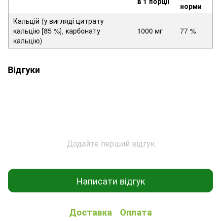
в 1 порції
норми
Кальцій (у вигляді цитрату
кальцію [85 %], карбонату
1000 мг
77 %
кальцію)
Відгуки
Додайте перший відгук
Написати відгук
Доставка
Оплата