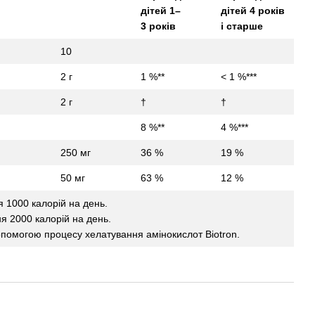
дітей 1–
дітей 4 років
3 років
і старше
10
2 г
1 %**
< 1 %***
2 г
†
†
8 %**
4 %***
250 мг
36 %
19 %
50 мг
63 %
12 %
я 1000 калорій на день.
ня 2000 калорій на день.
опомогою процесу хелатування амінокислот Biotron.