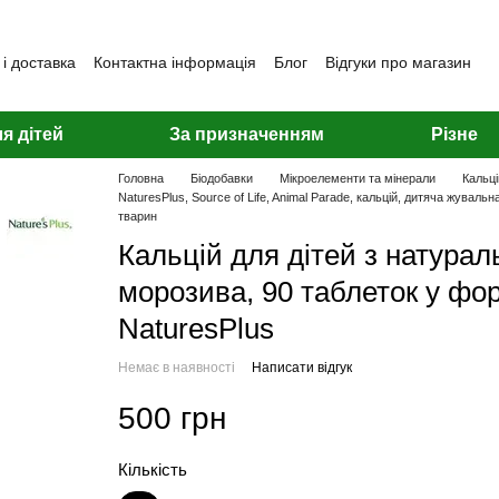
і доставка
Контактна інформація
Блог
Відгуки про магазин
я дітей
За призначенням
Різне
Головна
Біодобавки
Мікроелементи та мінерали
Кальці
NaturesPlus, Source of Life, Animal Parade, кальцій, дитяча жувал
тварин
Кальцій для дітей з натура
морозива, 90 таблеток у фор
NaturesPlus
Немає в наявності
Написати відгук
500 грн
Кількість