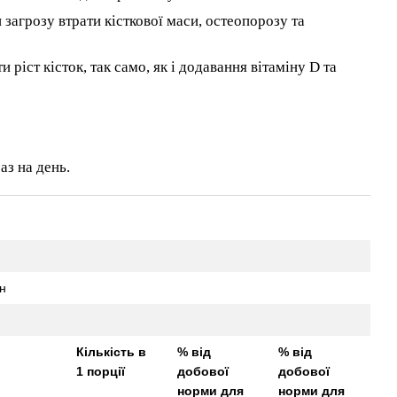
загрозу втрати кісткової маси, остеопорозу та
іст кісток, так само, як і додавання вітаміну D та
аз на день.
н
Кількість в
% від
% від
1 порції
добової
добової
норми для
норми для