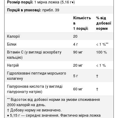
Розмір порції:
1 мірна ложка (5,16 г♦)
Порцій в упаковці:
прибл. 39
Кількість
% від
в
добової
1 порції:
норми
Калорії
20
Білки
4 г
< 1 %**
Вітамін С (у вигляді аскорбату
90 мг
100 %
кальцію)
Натрій
20 мг
< 1 %
Гідролізовані пептиди морського
5 г
†
колагену
Гіалуронова кислота (у вигляді
60 мг
†
гіалуронату натрію)
** Відсоток від добової норми за умови споживання
2000 калорій на день.
† Добову норму не визначено.
♦ 5,15 г — середнє значення. Фактично мірна ложка