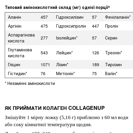
Типовий амінокислотний склад (мг) однієї порції^
Аланін
457
Гідроксилізин
57
Фенілаланін*
Аргінін
475
Гідроксипролін
447
Пролін
Аспарагінова
277
Ізолейцин*
57
Серин
кислота
Глутамінова
543
Лейцин*
126
Треонін*
кислота
Гліцин
1071
Лізин*
189
Тирозин
Гістидин*
76
Метіонін*
75
Валін*
* Незамінні амінокислоти
ЯК ПРИЙМАТИ КОЛАГЕН COLLAGENUP
Змішуйте 1 мірну ложку (5,16 г) приблизно з 60 мл води
або соку кімнатної температури щодня.