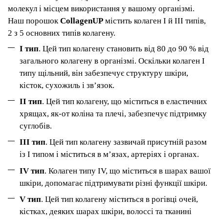
молекул і місцем використання у вашому організмі.
Наш порошок
CollagenUP
містить колаген I й III типів,
2 з 5 основних типів колагену.
I тип
. Цей тип колагену становить від 80 до 90 % від
загального колагену в організмі. Оскільки колаген I
типу щільний, він забезпечує структуру шкіри,
кісток, сухожиль і зв’язок.
II тип
. Цей тип колагену, що міститься в еластичних
хрящах, як-от коліна та плечі, забезпечує підтримку
суглобів.
III тип
. Цей тип колагену зазвичай присутній разом
із I типом і міститься в м’язах, артеріях і органах.
IV тип
. Колаген типу IV, що міститься в шарах вашої
шкіри, допомагає підтримувати різні функції шкіри.
V тип
. Цей тип колагену міститься в рогівці очей,
кістках, деяких шарах шкіри, волоссі та тканині