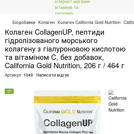
Біодобавки
Колаген
Колаген California Gold Nutrition
Calif
Колаген CollagenUP, пептиди
гідролізованого морського
колагену з гіалуроновою кислотою
та вітаміном C, без добавок,
California Gold Nutrition, 206 г / 464 г
Артикул:
1049
Написати відгук
ХІТ