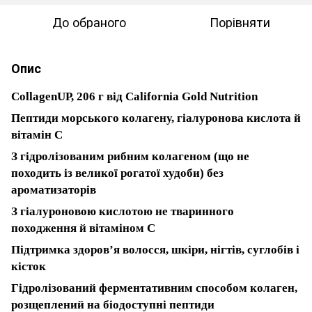
До обраного
Порівняти
Опис
CollagenUP, 206 г
від California Gold Nutrition
Пептиди морського колагену, гіалуронова кислота й
вітамін C
З гідролізованим рибним колагеном (що не
походить із великої рогатої худоби) без
ароматизаторів
З гіалуроновою кислотою не тваринного
походження й вітаміном C
Підтримка здоров’я волосся, шкіри, нігтів, суглобів і
кісток
Гідролізований ферментативним способом колаген,
розщеплений на біодоступні пептиди