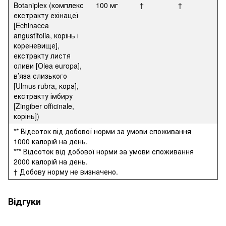
Botaniplex (комплекс
100 мг
†
†
екстракту ехінацеї
[Echinacea
angustifolia, корінь і
кореневище],
екстракту листя
оливи [Olea europa],
в’яза слизького
[Ulmus rubra, кора],
екстракту імбиру
[Zingiber officinale,
корінь])
** Відсоток від добової норми за умови споживання
1000 калорій на день.
*** Відсоток від добової норми за умови споживання
2000 калорій на день.
† Добову норму не визначено.
Відгуки