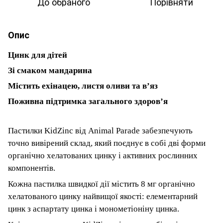
До обраного
Порівняти
Опис
Цинк для дітей
Зі смаком мандарина
Містить ехінацею, листя оливи та в’яз
Поживна підтримка загального здоров’я
Пастилки KidZinc від Animal Parade забезпечують
точно вивірений склад, який поєднує в собі дві форми
органічно хелатованих цинку і активних рослинних
компонентів.
Кожна пастилка швидкої дії містить 8 мг органічно
хелатованого цинку найвищої якості: елементарний
цинк з аспартату цинка і монометіоніну цинка.