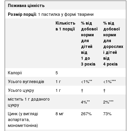
Поживна цінність
Розмір порції:
1 пастилка у формі тварини
Кількість
% від
% від
в 1 порції
добової
добової
норми
норми
для
для
дітей
дорослих
від
і дітей
1 до
від
3 років
4 років
Калорії
5
Усього вуглеводів
1 г
<1%**
<1%***
Усього цукру
1 г
†
†
містить 1 г доданого
4%**
2%***
цукру
Цинк (у вигляді
8 мг
267%
73%
аспартата,
монометіоніна)