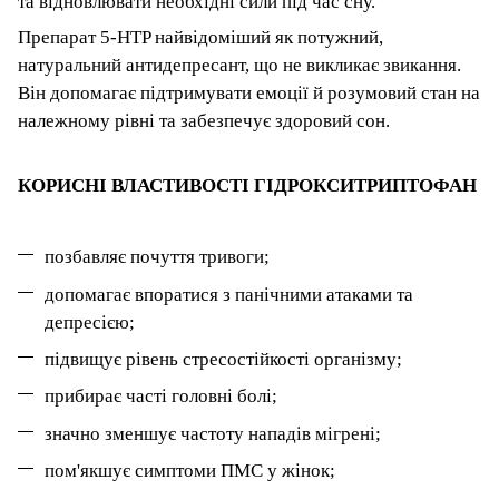
та відновлювати необхідні сили під час сну.
Препарат 5-HTP найвідоміший як потужний,
натуральний антидепресант, що не викликає звикання.
Він допомагає підтримувати емоції й розумовий стан на
належному рівні та забезпечує здоровий сон.
КОРИСНІ ВЛАСТИВОСТІ ГІДРОКСИТРИПТОФАН
позбавляє почуття тривоги;
допомагає впоратися з панічними атаками та
депресією;
підвищує рівень стресостійкості організму;
прибирає часті головні болі;
значно зменшує частоту нападів мігрені;
пом'якшує симптоми ПМС у жінок;