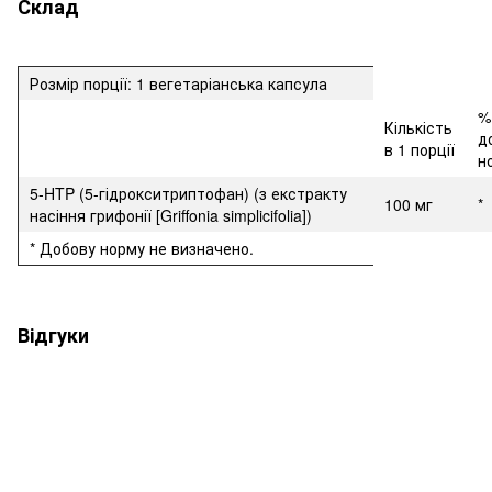
Склад
Розмір порції: 1 вегетаріанська капсула
%
Кількість
д
в 1 порції
н
5-HTP (5-гідрокситриптофан) (з екстракту
100 мг
*
насіння грифонії [Griffonia simplicifolia])
* Добову норму не визначено.
Відгуки