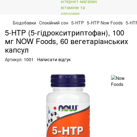
Біодобавки
Спокійний сон
5-HTP
5-HTP Now Foods
5-HTP
5-HTP (5-гідрокситриптофан), 100
мг NOW Foods, 60 вегетаріанських
капсул
Артикул:
1001
Написати відгук