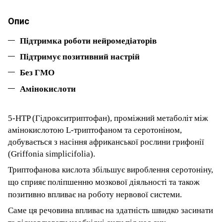
Опис
Підтримка роботи нейромедіаторів
Підтримує позитивний настрій
Без ГМО
Амінокислоти
5-HTP (
Гідрокситриптофан
), проміжний метаболіт між
амінокислотою L-триптофаном та серотоніном,
добувається з насіння африканської рослини грифонії
(Griffonia simplicifolia).
Триптофанова кислота збільшує вироблення серотоніну,
що сприяє поліпшенню мозкової діяльності та також
позитивно впливає на роботу нервової системи.
Саме ця речовина впливає на здатність швидко засинати