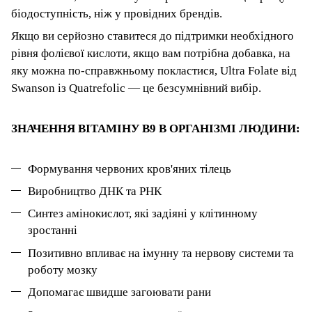
біодоступність, ніж у провідних брендів.
Якщо ви серйозно ставитеся до підтримки необхідного
рівня фолієвої кислоти, якщо вам потрібна добавка, на
яку можна по-справжньому покластися, Ultra Folate від
Swanson із Quatrefolic — це безсумнівний вибір
.
ЗНАЧЕННЯ ВІТАМІНУ В9 В ОРГАНІЗМІ ЛЮДИНИ:
Формування червоних кров'яних тілець
В
иробництво ДНК та РНК
Синтез амінокислот, які задіяні у клітинному
зростанні
Позитивно впливає на імунну та нервову системи
та
роботу мозку
Допомагає швидше загоювати рани