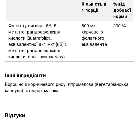
Кількість в
% від
1 порції
добової
норми
Фолат (у вигляді [6S]-5-
800 мкг
200 %
метілтетрагідрофолієвої
харчового
кислоти Quatrefolic®,
фолатного
еквівалентної 871 мкг [6S]-5-
еквівалента
метілтетрагідрофолієвої
кислоти, солі глюкозаміну)
Інші інгредієнти
Борошно з коричневого рису, гіпромелоза (вегетаріанська
капсула), стеарат магнію.
Відгуки