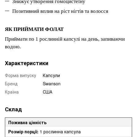
Знижує утворення гомоцистеїну
Позитивний вплив на ріст нігтів та волосся
ЯК ПРИЙМАТИ ФОЛАТ
П
риймати по
1
рослинній капсулі на день, запиваючи
водою.
Характеристики
Форма випуску
Капсули
Бренд
Swanson
Країна
США
Склад
Поживна цінність
Розмір порції:
1 рослинна капсула