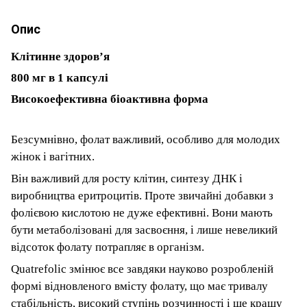
Опис
Клітинне здоров’я
800 мг в 1 капсулі
Високоефективна біоактивна форма
Безсумнівно, фолат важливий, особливо для молодих
жінок і вагітних.
Він важливий для росту клітин, синтезу ДНК і
виробництва еритроцитів. Проте звичайні добавки з
фолієвою кислотою не дуже ефективні. Вони мають
бути метаболізовані для засвоєння, і лише невеликий
відсоток фолату потрапляє в організм.
Quatrefolic змінює все завдяки науково розробленій
формі відновленого вмісту фолату, що має тривалу
стабільність, високий ступінь розчинності і ще кращу